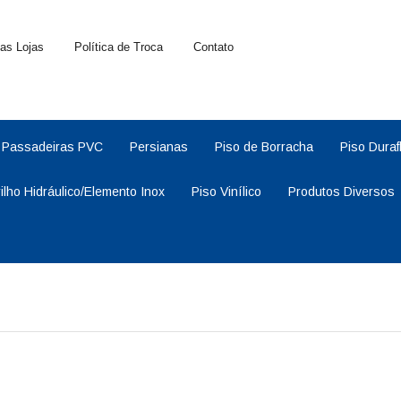
as Lojas
Política de Troca
Contato
Passadeiras PVC
Persianas
Piso de Borracha
Piso Duraf
rilho Hidráulico/Elemento Inox
Piso Vinílico
Produtos Diversos