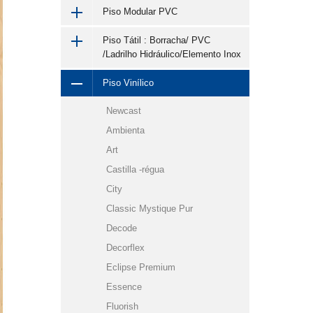
Piso Modular PVC
Piso Tátil : Borracha/ PVC
/Ladrilho Hidráulico/Elemento Inox
Piso Vinílico
Newcast
Ambienta
Art
Castilla -régua
City
Classic Mystique Pur
Decode
Decorflex
Eclipse Premium
Essence
Fluorish