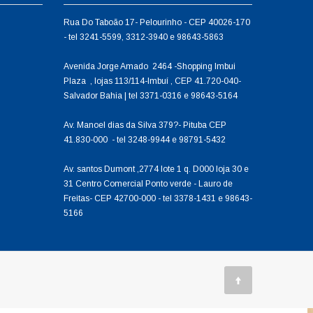
Rua Do Taboão 17- Pelourinho - CEP 40026-170
- tel 3241-5599, 3312-3940 e 98643-5863
Avenida Jorge Amado 2464 -Shopping Imbui
Plaza , lojas 113/114-Imbuí , CEP 41.720-040-
Salvador Bahia | tel 3371-0316 e 98643-5164
Av. Manoel dias da Silva 379?- Pituba CEP
41.830-000 - tel 3248-9944 e 98791-5432
Av. santos Dumont ,2774 lote 1 q. D000 loja 30 e
31 Centro Comercial Ponto verde - Lauro de
Freitas- CEP 42700-000 - tel 3378-1431 e 98643-
5166