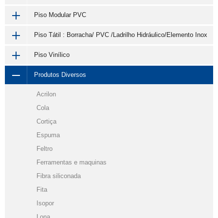
Piso Modular PVC
Piso Tátil : Borracha/ PVC /Ladrilho Hidráulico/Elemento Inox
Piso Vinílico
Produtos Diversos
Acrilon
Cola
Cortiça
Espuma
Feltro
Ferramentas e maquinas
Fibra siliconada
Fita
Isopor
Lona