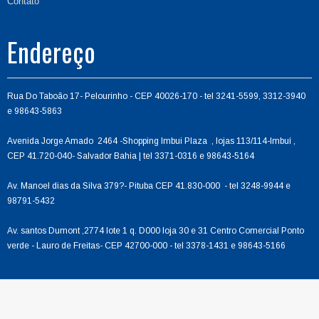
Contato
Endereço
Rua Do Taboão 17- Pelourinho - CEP 40026-170 - tel 3241-5599, 3312-3940
e 98643-5863
Avenida Jorge Amado 2464 -Shopping Imbui Plaza , lojas 113/114-Imbuí ,
CEP 41.720-040- Salvador Bahia | tel 3371-0316 e 98643-5164
Av. Manoel dias da Silva 379?- Pituba CEP 41.830-000 - tel 3248-9944 e
98791-5432
Av. santos Dumont ,2774 lote 1 q. D000 loja 30 e 31 Centro Comercial Ponto
verde - Lauro de Freitas- CEP 42700-000 - tel 3378-1431 e 98643-5166