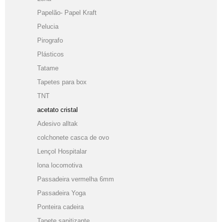
Papelão- Papel Kraft
Pelucia
Pirografo
Plásticos
Tatame
Tapetes para box
TNT
acetato cristal
Adesivo alltak
colchonete casca de ovo
Lençol Hospitalar
lona locomotiva
Passadeira vermelha 6mm
Passadeira Yoga
Ponteira cadeira
Tapete sanitizante