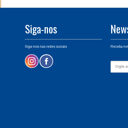
Siga-nos
News
Siga-nos nas redes sociais
Receba no