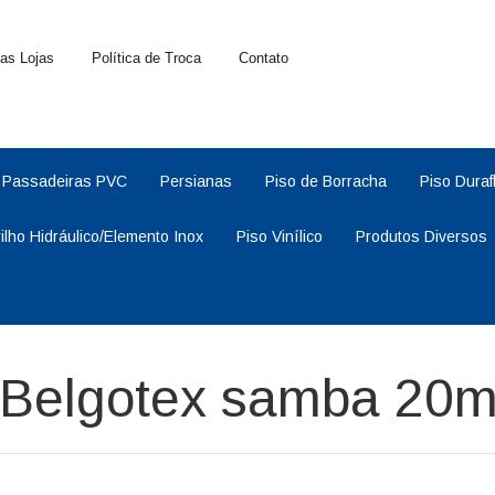
as Lojas
Política de Troca
Contato
Passadeiras PVC
Persianas
Piso de Borracha
Piso Duraf
rilho Hidráulico/Elemento Inox
Piso Vinílico
Produtos Diversos
a Belgotex samba 20