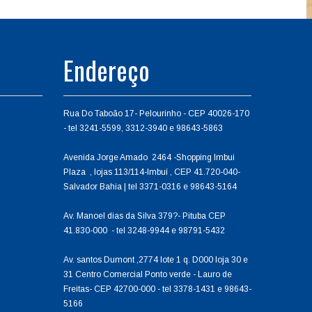
Endereço
Rua Do Taboão 17- Pelourinho - CEP 40026-170
- tel 3241-5599, 3312-3940 e 98643-5863
Avenida Jorge Amado 2464 -Shopping Imbui
Plaza , lojas 113/114-Imbuí , CEP 41.720-040-
Salvador Bahia | tel 3371-0316 e 98643-5164
Av. Manoel dias da Silva 379?- Pituba CEP
41.830-000 - tel 3248-9944 e 98791-5432
Av. santos Dumont ,2774 lote 1 q. D000 loja 30 e
31 Centro Comercial Ponto verde - Lauro de
Freitas- CEP 42700-000 - tel 3378-1431 e 98643-
5166